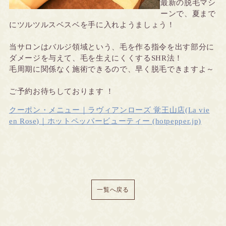
最新の脱毛マシ
ーンで、夏まで
にツルツルスベスベを手に入れようましょう！
当サロンはバルジ領域という、毛を作る指令を出す部分に
ダメージを与えて、毛を生えにくくするSHR法！
毛周期に関係なく施術できるので、早く脱毛できますよ～
ご予約お待ちしております ！
クーポン・メニュー｜ラヴィアンローズ 覚王山店(La vie
en Rose)｜ホットペッパービューティー (hotpepper.jp)
一覧へ戻る