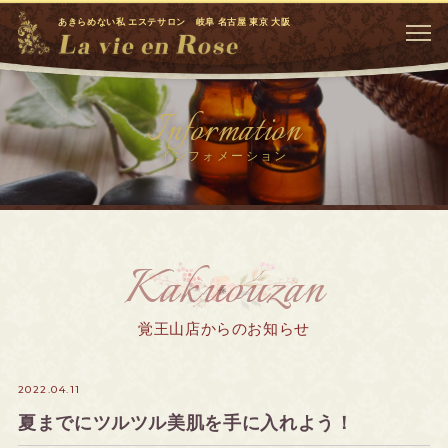
あきらめない私 エステサロン 岐阜 名古屋 東京 大阪
Information
インフォメーション
Kakuouzan
覚王山店からのお知らせ
2022.04.11
夏までにツルツル美肌を手に入れよう！