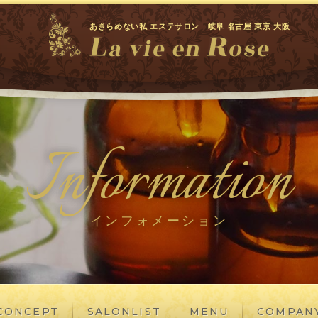
あきらめない私 エステサロン 岐阜 名古屋 東京 大阪
Information
インフォメーション
CONCEPT
SALONLIST
MENU
COMPAN