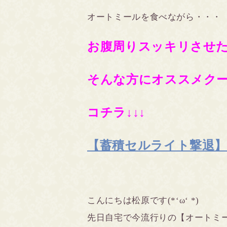
オートミールを食べながら・・・
お腹周りスッキリさせたい
そんな方にオススメク
コチラ↓↓↓
【蓄積セルライト撃退】80
こんにちは松原です(*‘ω‘ *)
先日自宅で今流行りの【オートミ