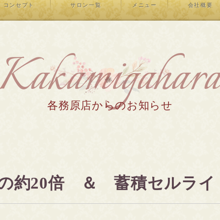
コンセプト
サロン一覧
メニュー
会社概要
Kakamigahar
各務原店からのお知らせ
約20倍 ＆ 蓄積セルライト撃