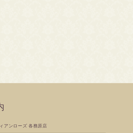
内
ィアンローズ 各務原店