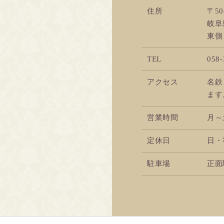
住所
〒50
岐阜
東側
TEL
058-
アクセス
名鉄
ます
営業時間
月～土
定休日
日・
駐車場
正面