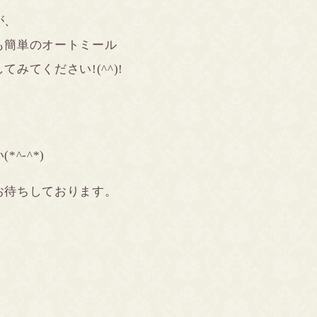
が、
も簡単のオートミール
みてください!(^^)!
^-^*)
お待ちしております。