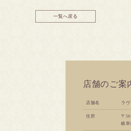
一覧へ戻る
店舗のご案
店舗名
ラヴ
住所
〒50
岐阜