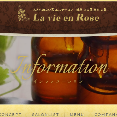
あきらめない私 エステサロン 岐阜 名古屋 東京 大阪
Information
インフォメーション
CONCEPT
SALONLIST
MENU
COMPAN