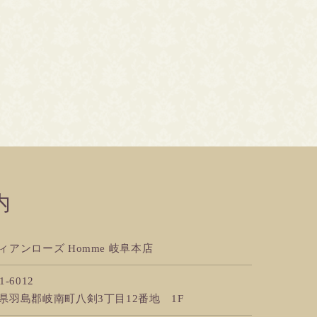
内
ィアンローズ Homme 岐阜本店
1-6012
県羽島郡岐南町八剣3丁目12番地 1F