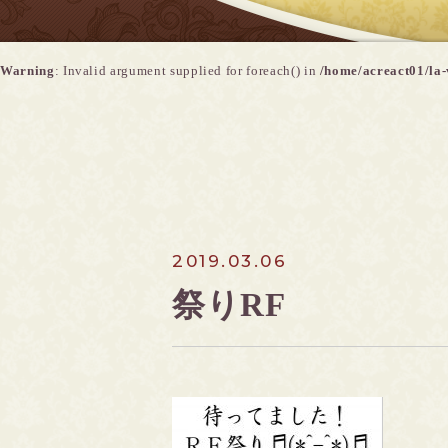
Warning
: Invalid argument supplied for foreach() in
/home/acreact01/la-
2019.03.06
祭りRF