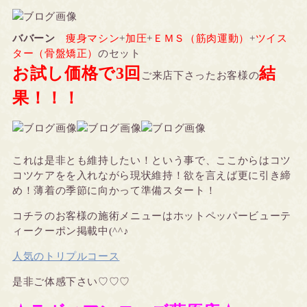
ババーン
痩身マシン
+
加圧
+
ＥＭＳ（筋肉運動）
+
ツイス
ター（骨盤矯正）
のセット
お試し価格で3回
結
ご来店下さったお客様の
果！！！
これは是非とも維持したい！という事で、ここからはコツ
コツケアをを入れながら現状維持！欲を言えば更に引き締
め！薄着の季節に向かって準備スタート！
コチラのお客様の施術メニューはホットペッパービューテ
ィークーポン掲載中(^^♪
人気のトリプルコース
是非ご体感下さい♡♡♡