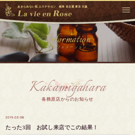
あきらめない私 エステサロン 岐阜 名古屋 東京 大阪
Information
インフォメーション
Kakamigahara
各務原店からのお知らせ
2019.03.08
たった3回 お試し来店でこの結果！