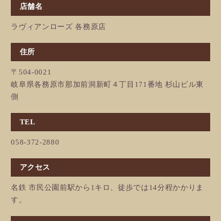
店舗名
ラヴィアンローズ 各務原店
住所
〒504-0021
岐阜県各務原市那加前洞新町４丁目171番地 杉山ビル東
側
TEL
058-372-2880
アクセス
名鉄 市民公園前駅から1キロ、徒歩では14分程かかりま
す。