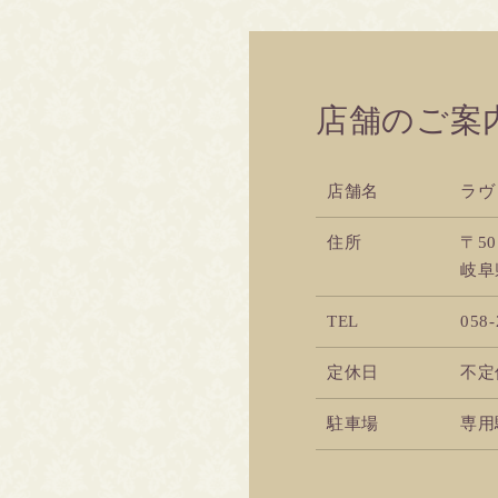
店舗のご案
店舗名
ラヴ
住所
〒50
岐阜
TEL
058-
定休日
不定
駐車場
専用