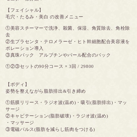
【フェイシャル】
毛穴・たるみ・美白 の改善メニュー
①美容スチーマーで洗浄、殺菌、保湿、角質除去、角栓除
去
②生プラセンタ・テロメラーゼ・ヒト幹細胞配合美容液を
ポレーション導入
③真珠パック アルブチンやパール配合のパック
①②③セットの90分コース × 3回 / 29800
【ボディ】
姿勢を整えながら脂肪排出&引き締め
①筋膜リリース・ラジオ波(温め)・吸引(脂肪排出)・マッ
サージ
②キャビテーション(脂肪破壊)・ラジオ波(温め)
・マッサージ
③電磁パルス(脂肪を減らし筋肉をつける)