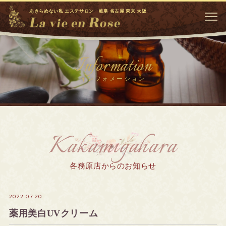
あきらめない私 エステサロン 岐阜 名古屋 東京 大阪
Information
インフォメーション
Kakamigahara
各務原店からのお知らせ
2022.07.20
薬用美白UVクリーム