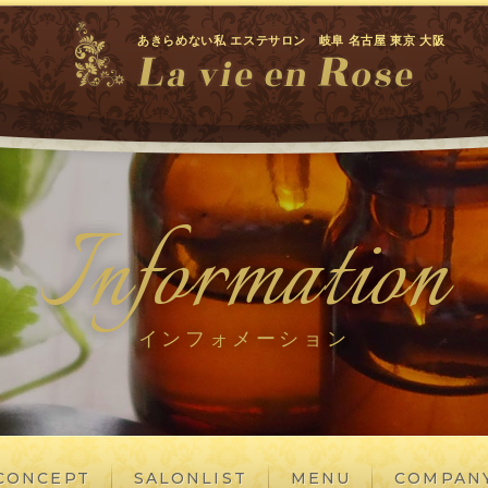
あきらめない私 エステサロン 岐阜 名古屋 東京 大阪
Information
インフォメーション
CONCEPT
SALONLIST
MENU
COMPAN