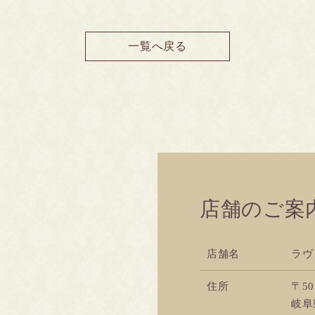
一覧へ戻る
店舗のご案
店舗名
ラヴ
住所
〒50
岐阜