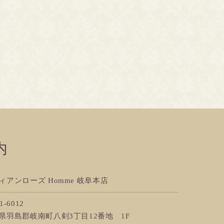
内
ィアンローズ Homme 岐阜本店
1-6012
県羽島郡岐南町八剣3丁目12番地 1F