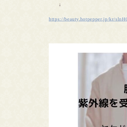
↓
https://beauty.hotpepper.jp/kr/sln