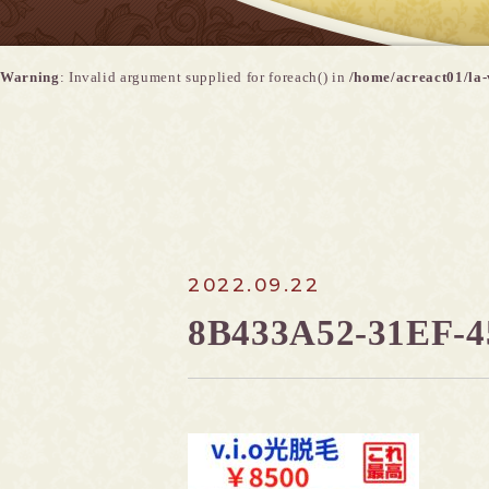
Warning
: Invalid argument supplied for foreach() in
/home/acreact01/la-
2022.09.22
8B433A52-31EF-