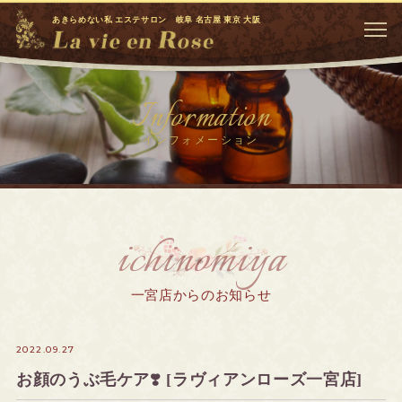
あきらめない私 エステサロン 岐阜 名古屋 東京 大阪
Information
インフォメーション
ichinomiya
一宮店からのお知らせ
2022.09.27
お顔のうぶ毛ケア❣️ [ラヴィアンローズ一宮店]