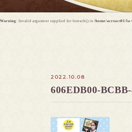
Warning
: Invalid argument supplied for foreach() in
/home/acreact01/la-
2022.10.08
606EDB00-BCBB-