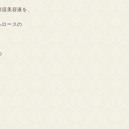
す保湿美容液を、
ルロースの
の