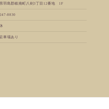
県羽島郡岐南町八剣3丁目12番地 1F
247-8830
休
駐車場あり