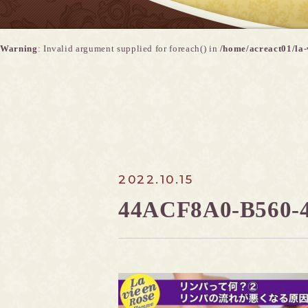
Warning
: Invalid argument supplied for foreach() in
/home/acreact01/la-
2022.10.15
44ACF8A0-B560-