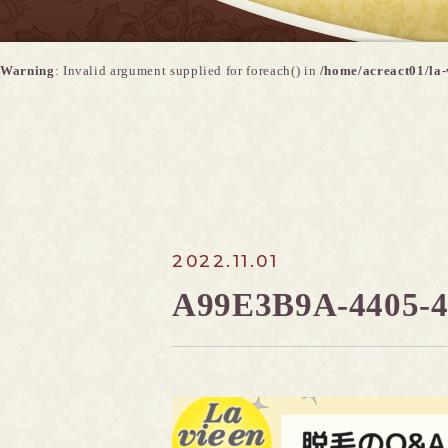
Warning
: Invalid argument supplied for foreach() in
/home/acreact01/la-
2022.11.01
A99E3B9A-4405-