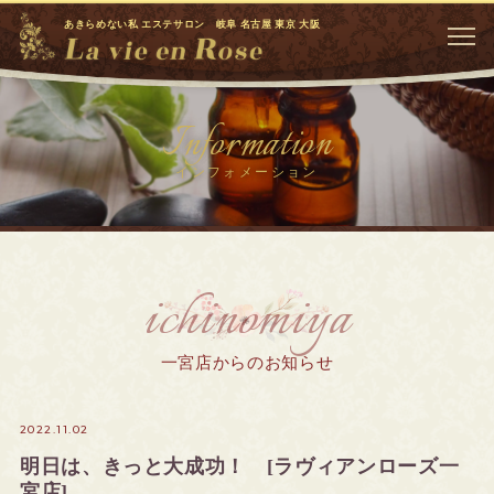
あきらめない私 エステサロン 岐阜 名古屋 東京 大阪
Information
インフォメーション
ichinomiya
一宮店からのお知らせ
2022.11.02
明日は、きっと大成功！ [ラヴィアンローズ一
宮店]