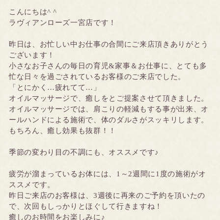
こんにちは^ ^
ラヴィアンローズ一宮店です！
昨日は、お忙しい中お仕事の合間にご来店頂きありがとう
ございます！
小さなお子さんの毎日の育児&家事＆お仕事に、とても多
忙な日々を過ごされているお客様のご来店でした。
「とにかく…疲れてて…」
オイルマッサージで、癒しをとご提案させて頂きました。
オイルマッサージでは、肩こりの軽減もする事が出来、オ
ールハンドによる施術で、体のダルさがスッキリします。
もちろん、癒し効果も抜群！！
季節の変わり目の不調にも、オススメです♪
疲労が溜まっているお体には、1～2週間に1度の施術がオ
ススメです。
昨日ご来店のお客様は、3週後に再来のご予約を頂いたの
で、次回もしっかりとほぐして行きますね！
癒しのお時間をお楽しみに♪