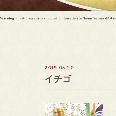
Warning
: Invalid argument supplied for foreach() in
/home/acreact01/la-
2019.05.20
イチゴ