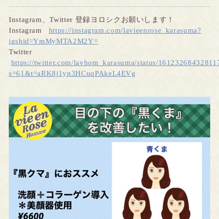
Instagram
、
Twitter
登録ヨロシクお願いします！
Instagram
https://instagram.com/lavieenrose_karasuma?
igshid=YmMyMTA2M2Y=
Twitter
https://twitter.com/lavhom_karasuma/status/1612326843281
s=61&t=aRK8j1yn3HCuqPAkeL4EVg