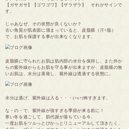
【ガサガサ】【ゴワゴワ】【ザラザラ】 それがサインで
す。
じゃあなぜ、その状態が良くないか？
古い角質が肌表面に溜まっていると、皮脂膜（汗+脂）
で、お肌を保護する事が出来なくなります。
皮脂膜に守られたお肌は肌内部の水分を保持し、また外か
らの紫外線からもお肌を守る事が出来ますが、皮脂膜の無
いお肌は、水分は蒸発し、紫外線は透過する状態に。
水分は逃げ、紫外線は入る・・・(+o+)怖すぎます。
な・の・で、紫外線が強すぎる季節が来る前に！
寒い冬を過ごして、肌代謝が落ちている今、
一度お肌をツルっとぴかっとリニューアルして頂きたく、