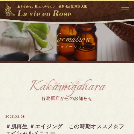
あきらめない私 エステサロン 岐阜 名古屋 東京 大阪
Information
インフォメーション
Kakamigahara
各務原店からのお知らせ
2023.02.08
＃肌再生 ＃エイジング この時期オススメ☆フ
ェイシャルメニュー