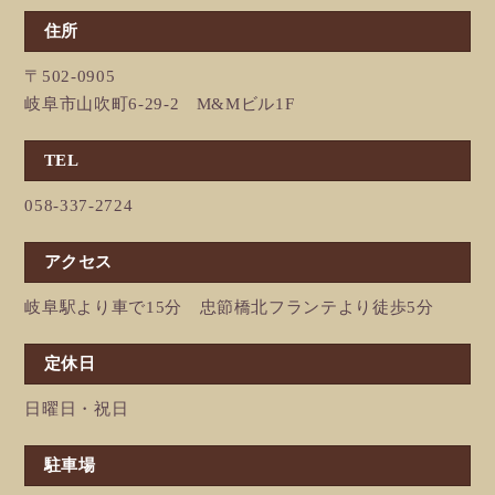
住所
〒502-0905
岐阜市山吹町6-29-2 M&Mビル1F
TEL
058-337-2724
アクセス
岐阜駅より車で15分 忠節橋北フランテより徒歩5分
定休日
日曜日・祝日
駐車場