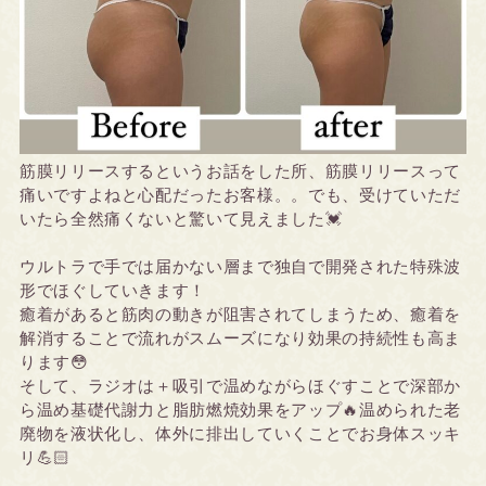
筋膜リリースするというお話をした所、筋膜リリースって
痛いですよねと心配だったお客様。。でも、受けていただ
いたら全然痛くないと驚いて見えました💓
ウルトラで手では届かない層まで独自で開発された特殊波
形でほぐしていきます！
癒着があると筋肉の動きが阻害されてしまうため、癒着を
解消することで流れがスムーズになり効果の持続性も高ま
ります
😳
そして、ラジオは＋吸引で温めながらほぐすことで深部か
ら温め基礎代謝力と脂肪燃焼効果をアップ🔥温められた老
廃物を液状化し、体外に排出していくことでお身体スッキ
リ💪🏻