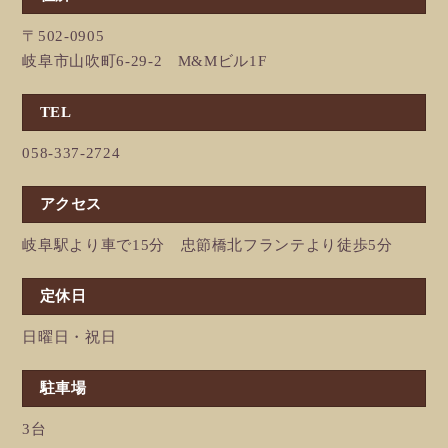
〒502-0905
岐阜市山吹町6-29-2 M&Mビル1F
TEL
058-337-2724
アクセス
岐阜駅より車で15分 忠節橋北フランテより徒歩5分
定休日
日曜日・祝日
駐車場
3台