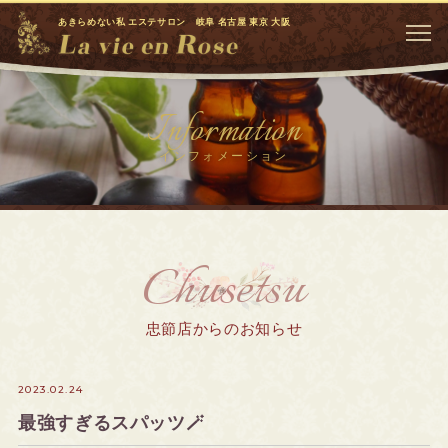
あきらめない私 エステサロン 岐阜 名古屋 東京 大阪
Information
インフォメーション
Chusetsu
忠節店からのお知らせ
2023.02.24
最強すぎるスパッツ🪄