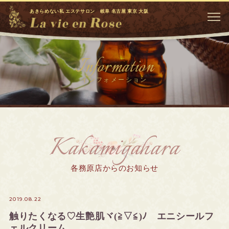
あきらめない私 エステサロン 岐阜 名古屋 東京 大阪
Information
インフォメーション
Kakamigahara
各務原店からのお知らせ
2019.08.22
触りたくなる♡生艶肌ヾ(≧▽≦)ﾉ エニシールフ
ェルクリーム