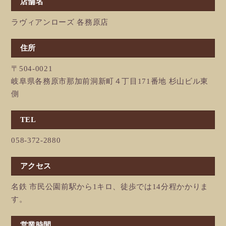
店舗名
ラヴィアンローズ 各務原店
住所
〒504-0021
岐阜県各務原市那加前洞新町４丁目171番地 杉山ビル東
側
TEL
058-372-2880
アクセス
名鉄 市民公園前駅から1キロ、徒歩では14分程かかりま
す。
営業時間