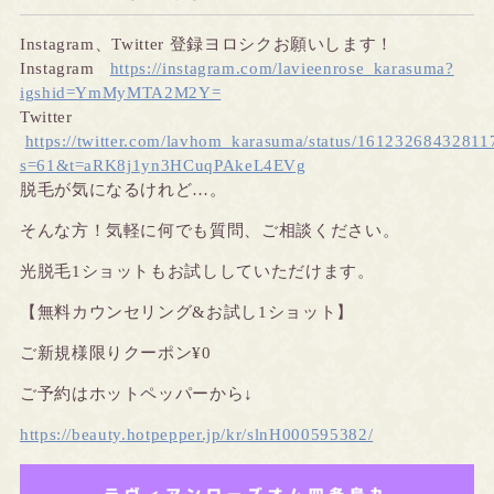
Instagram
、
Twitter
登録ヨロシクお願いします！
Instagram
https://instagram.com/lavieenrose_karasuma?
igshid=YmMyMTA2M2Y=
Twitter
https://twitter.com/lavhom_karasuma/status/1612326843281
s=61&t=aRK8j1yn3HCuqPAkeL4EVg
脱毛が気になるけれど…。
そんな方！気軽に何でも質問、ご相談ください。
光脱毛1ショットもお試ししていただけます。
【無料カウンセリング&お試し1ショット
】
ご新規様限りクーポン¥0
ご予約はホットペッパーから↓
https://beauty.hotpepper.jp/kr/slnH000595382/