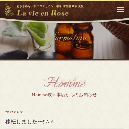
あきらめない私 エステサロン 岐阜 名古屋 東京 大阪
Information
インフォメーション
Homme
Homme岐阜本店からのお知らせ
2023.04.09
移転しました〜‼️^ ^