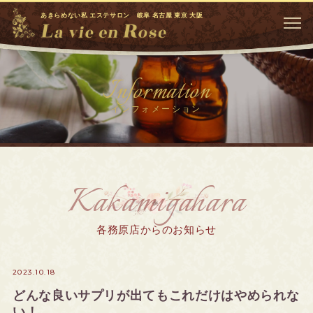
あきらめない私 エステサロン 岐阜 名古屋 東京 大阪
Information
インフォメーション
Kakamigahara
各務原店からのお知らせ
2023.10.18
どんな良いサプリが出てもこれだけはやめられな
い！