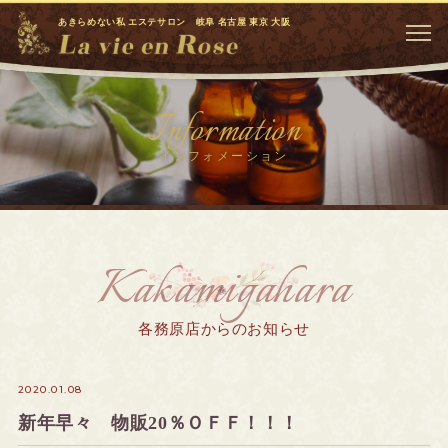
あきらめない私 エステサロン 岐阜 名古屋 東京 大阪
Information
インフォメーション
Kakamigahara
各務原店からのお知らせ
2020.01.08
新年早々 物販20％ＯＦＦ！！！