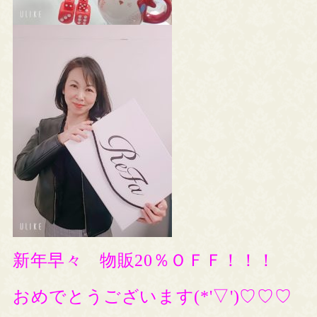
新年早々 物販20％ＯＦＦ！！！
おめでとうございます(*'▽')♡♡♡