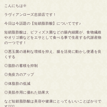
こんにちは🌞
ラヴィアンローズ忠節店です！
今日は今話題の【短鎖脂肪酸】についてです♪
短鎖脂肪酸は、ビフィズス菌などの腸内細菌が、食物繊維
やオリゴ糖などをエサとして食べる事で生産する代謝産物
の一つです！
◎悪玉菌の過剰な増殖を抑え、腸を活発に動かし便通を良
くする
◎脂肪の蓄積を抑制
◎免疫力のアップ
◎体脂肪の低減
◎美肌作用に優れた効果大
など短鎖脂肪酸は美容や健康にとってもいいことばかりで
す🙆🏻‍♀️