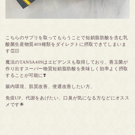
こちらのサプリを取ってもらうことで短鎖脂肪酸を含む乳
酸菌生産物質409種類をダイレクトに摂取できてしまいま
す👏🏻
魔法のTANSA409はエビデンスも取得しており、善玉菌が
作り出すスーパー物質短鎖脂肪酸を美味しく効率よく摂取
することが可能に❣️
腸内環境、肌質改善、便通改善したい方、
免疫UP、代謝をあげたい、口臭が気になる方などにオスス
メです🌟