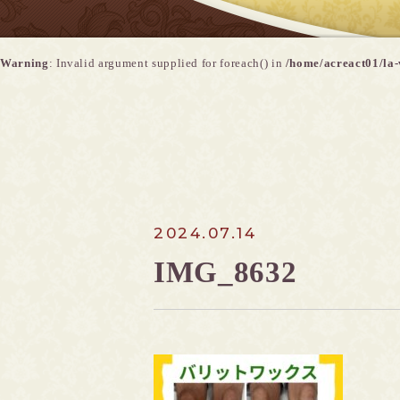
Warning
: Invalid argument supplied for foreach() in
/home/acreact01/la-
2024.07.14
IMG_8632