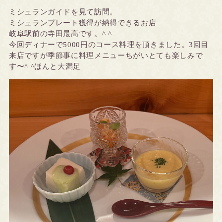
ミシュランガイドを見て訪問。
ミシュランプレート獲得が納得できるお店
岐阜駅前の寺田最高です。^ ^
今回ディナーで5000円のコース料理を
頂きました。
3回目
来店ですが季節事に料理メニューちがいとても楽しみで
す〜
^ ^ほんと大満足