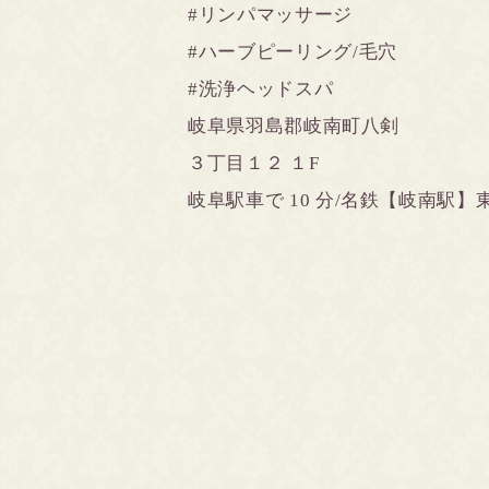
#リンパマッサージ
#ハーブピーリング
/
毛穴
#洗浄ヘッドスパ
岐阜県羽島郡岐南町八剣
３丁目１２
１
F
岐阜駅車で
10
分
/
名鉄【岐南駅】