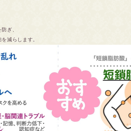
、
を防ぎ、
肪を減らします。