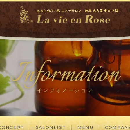
あきらめない私 エステサロン 岐阜 名古屋 東京 大阪
Information
インフォメーション
CONCEPT
SALONLIST
MENU
COMPAN