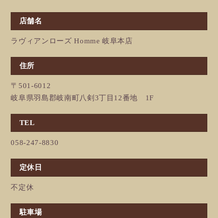
店舗名
ラヴィアンローズ Homme 岐阜本店
住所
〒501-6012
岐阜県羽島郡岐南町八剣3丁目12番地 1F
TEL
058-247-8830
定休日
不定休
駐車場