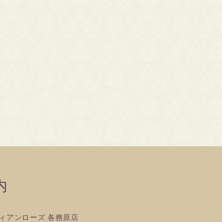
内
ィアンローズ 各務原店