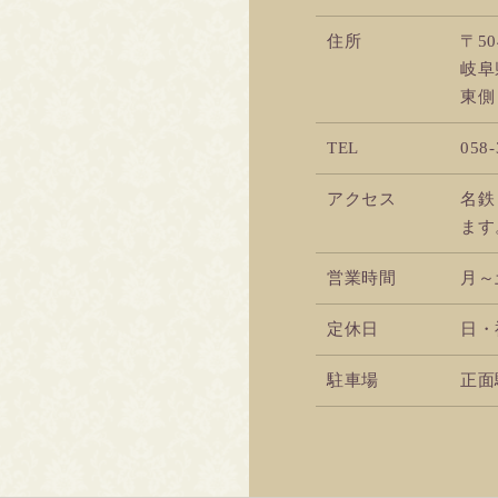
住所
〒50
岐阜
東側
TEL
058-
アクセス
名鉄
ます
営業時間
月～土
定休日
日・
駐車場
正面