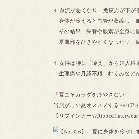
3. 血流が悪くなり、免疫力が下が
身体が冷えると血管が収縮し、血
その結果、栄養や酸素が全身に届
夏風邪をひきやすくなったり、疲
4. 女性は特に「冷え」から婦人
生理痛や月経不順、むくみなど
「夏こそカラダを冷やさない！」
当店がこの夏オススメするBestアイテ
【リブインナー☆RibbedInnerwea