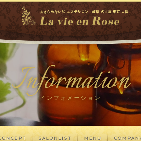
あきらめない私 エステサロン 岐阜 名古屋 東京 大阪
Information
インフォメーション
CONCEPT
SALONLIST
MENU
COMPAN