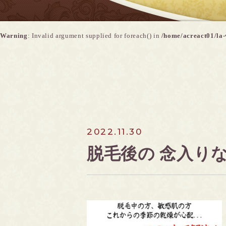
Warning
: Invalid argument supplied for foreach() in
/home/acreact01/la-
2022.11.30
脱毛後の 念入りな