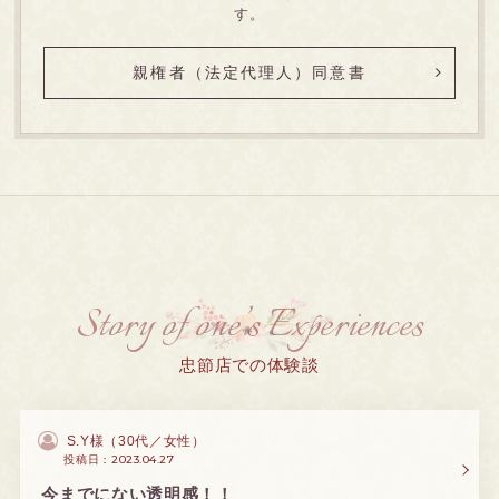
す。
親権者（法定代理人）同意書
Story of one’s Experiences
忠節店での体験談
S.Y様（
30代
女性
）
2023.04.27
投稿日：
今までにない透明感！！