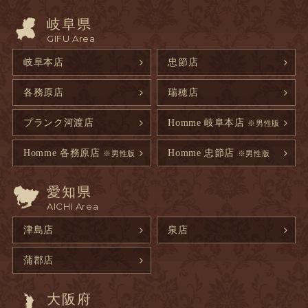
岐阜県
GIFU Area
岐阜本店
忠節店
各務原店
瑞穂店
プランク河渡店
Homme 岐阜本店
※男性版
Homme 各務原店
Homme 忠節店
※男性版
※男性版
愛知県
AICHI Area
津島店
泉店
蒲郡店
大阪府