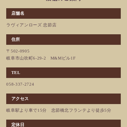
店舗名
ラヴィアンローズ 忠節店
住所
〒502-0905
岐阜市山吹町6-29-2 M&Mビル1F
TEL
058-337-2724
アクセス
岐阜駅より車で15分 忠節橋北フランテより徒歩5分
定休日