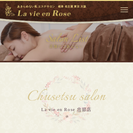
あきらめない私 エステサロン 岐阜 名古屋 東京 大阪
Salon List
店舗のごあんない
Chusetsu salon
La vie en Rose 忠節店