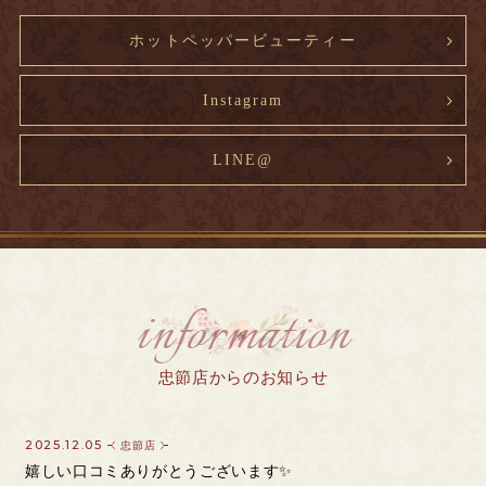
ホットペッパービューティー
Instagram
LINE@
information
忠節店からのお知らせ
2025.12.05
忠節店
嬉しい口コミありがとうございます✨